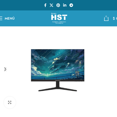
0
MENÚ
$
Clic para ampliar