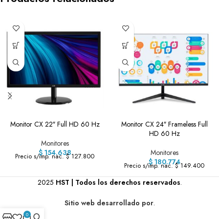
Monitor CX 22″ Full HD 60 Hz
Monitor CX 24″ Frameless Full
HD 60 Hz
Monitores
$
154.638
Monitores
Precio s/imp. nac. $ 127.800
$
180.774
Precio s/imp. nac. $ 149.400
2025
HST | Todos los derechos reservados
.
Sitio web desarrollado por
.
0